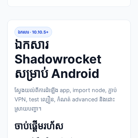
ឯកសារ · 10.10.5+
ឯកសារ
Shadowrocket
សម្រាប់ Android
ស្វែងយល់ពីការដំឡើង app, import node, ភ្ជាប់
VPN, test ល្បឿន, កំណត់ advanced និងដោះ
ស្រាយបញ្ហា។
ចាប់ផ្ដើមរហ័ស